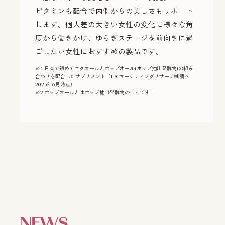
ビタミンも配合で内側からの美しさもサポート
します。個人差の大きい女性の変化に様々な角
度から働きかけ、ゆらぎステージを前向きに過
ごしたい女性におすすめの製品です。
※1 日本で初めてエクオールとホップオール(ホップ抽出発酵物)の組み
合わせを配合したサプリメント（TPCマーケティングリサーチ㈱調べ
2025年6月時点）
​※2 ホップオールとはホップ抽出発酵物のことです​
NEWS