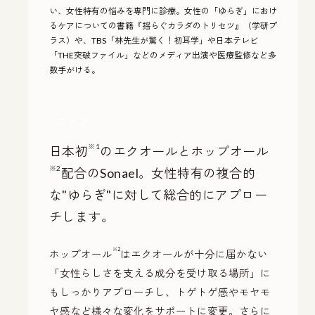
い、女性特有の悩みを専門に診療。女性の「ゆらぎ」におけ
るケアについての書籍『揺らぐカラダのトリセツ』（学研プ
ラス）や、TBS「林先生が驚く！初耳学」や日本テレビ
「THE突破ファイル」などのメディア出演や医療監修など多
数手がける。
コメント
※1
日本初
のエクオールとホップオール
※2
配合のSonael。
女性特有の複合的
な"ゆらぎ"に対して総合的にアプロー
チします。
※2
ホップオール
はエクオールが十分に届かない
「女性らしさを支える成分を受け取る場所」に
もしっかりアプローチし、トゲトゲ感やモヤモ
ヤ感など様々な変化をサポートに変更。さらに