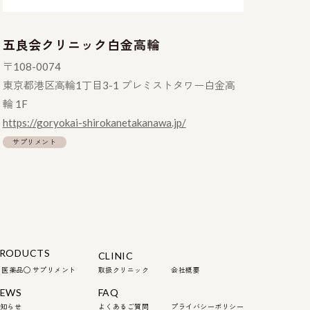
五良会クリニック白金高輪
〒108-0074
東京都港区高輪1丁目3-1 プレミストタワー白金高
輪 1F
https://goryokai-shirokanetakanawa.jp/
サプリメント
RODUCTS
CLINIC
 医薬品
◯ サプリメント
取扱クリニック
会社概要
EWS
FAQ
知らせ
よくあるご質問
プライバシーポリシー